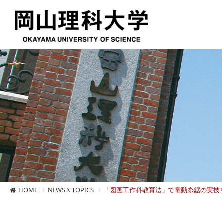
HOME
NEWS＆TOPICS
「図画工作科教育法」で電動糸鋸の実技