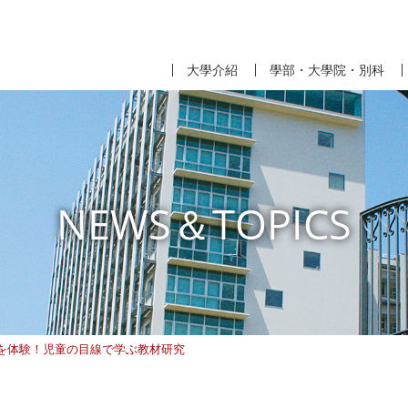
大學介紹
學部・大學院・別科
NEWS＆TOPICS
を体験！児童の目線で学ぶ教材研究