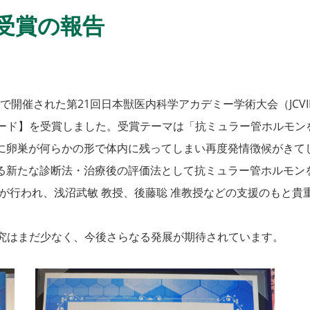
受賞の報告
ムで開催された第21回日本獣医内科学アカデミー学術大会（JCV
ード】を受賞しました。受賞テーマは「抗ミュラー管ホルモン
に卵巣が何らかの形で体内に残ってしまい再度発情徴候がきて
る新たな診断法・治療後の評価法として抗ミュラー管ホルモン
が行われ、浅沼武敏 教授、後藤聡 准教授などの支援のもと貴
究はまだ少なく、今後さらなる発展が期待されています。