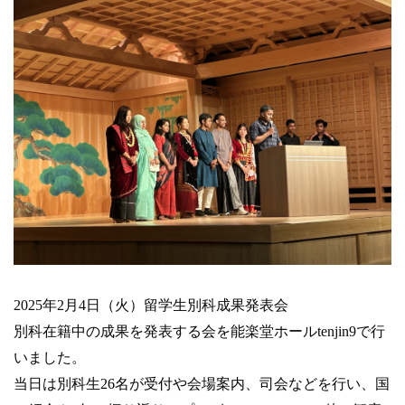
2025年2月4日（火）留学生別科成果発表会
別科在籍中の成果を発表する会を能楽堂ホールtenjin9で行
いました。
当日は別科生26名が受付や会場案内、司会などを行い、国