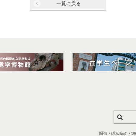
一覧に戻る
問詢
隱私條款
網