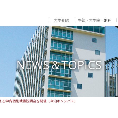
大學介紹
學部・大學院・別科
NEWS＆TOPICS
よる学内個別就職説明会を開催（今治キャンパス）