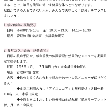
することで、毎日を元気に過ごす健康な体へとつながります。
献血ができる人もできない人も、みんなで美味しく「鉄分」をプラスし
ましょう！
1. 学内献血の実施要項
日時：令和8年7月10日（金）10:30～13:00、14:
15～16:30
場所：管理棟1階 会議室、大講義棟周辺
2. 食堂コラボ企画「鉄分週間」
日頃の貧血予防や、献血前後の体調管理に効果的なメニューを期間限
定で提供します。
期間：7月6日（月）～7月10日（金）※
食堂営業時間内
場所：管理棟2階 食堂
内容：◆
鉄
分を多く含む食材を組み合わせた人気メニューが
盛りだく
さん！
◆
食堂ご利用の方に
「アイスココア」を無料提供
（各日先着
150名）
火・木曜日限定
◆小腹も喜ぶ！おいしい
鉄分補助食品配布（健康リーフレット
付）月・水・金限定