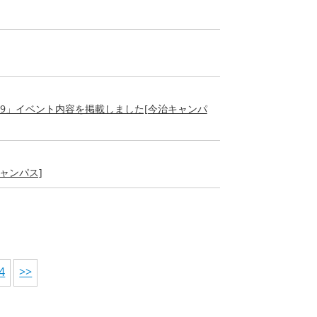
us 2019」イベント内容を掲載しました[今治キャンパ
治キャンパス]
4
>>