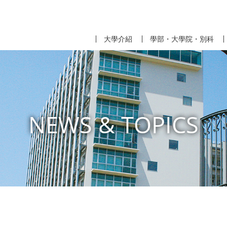
大學介紹
學部・大學院・別科
NEWS & TOPICS