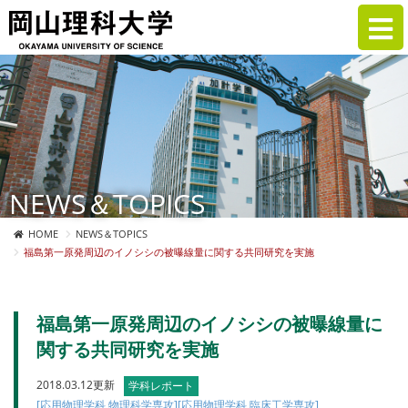
NEWS＆TOPICS
HOME
NEWS＆TOPICS
福島第一原発周辺のイノシシの被曝線量に関する共同研究を実施
福島第一原発周辺のイノシシの被曝線量に
関する共同研究を実施
2018.03.12更新
学科レポート
[応用物理学科 物理科学専攻]
[応用物理学科 臨床工学専攻]