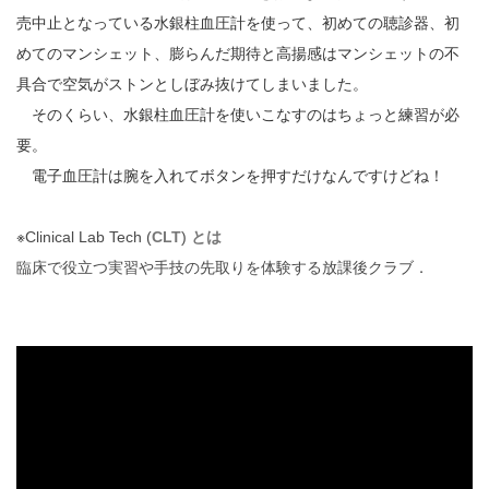
売中止となっている水銀柱血圧計を使って、初めての聴診器、初
めてのマンシェット、膨らんだ期待と高揚感はマンシェットの不
具合で空気がストンとしぼみ抜けてしまいました。
そのくらい、水銀柱血圧計を使いこなすのはちょっと練習が必
要。
電子血圧計は腕を入れてボタンを押すだけなんですけどね！
※
Clinical Lab Tech (
CLT
)
とは
臨床で役立つ実習や手技の先取りを体験する放課後クラブ．