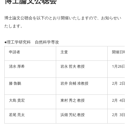
博士論文公聴会
博士論文公聴会を以下のとおり開催いたしますので、お知らせい
たします。
●理工学研究科 自然科学専攻
申請者
主査
開催日時
清水 厚希
岩永 哲夫 教授
1月26日（
滕 魯鵬
岩井 良輔 准教授
2月 2日（
大島 貴宏
東村 秀之 教授
2月 4日（
若尾 亮太
浜畑 芳紀 教授
2月 3日（