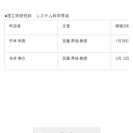
●理工学研究科 システム科学専攻
申請者
主査
開催日時
竹本 和憲
安藤 秀哉 教授
1月28日（
谷井 勇介
安藤 秀哉 教授
2月 2日（