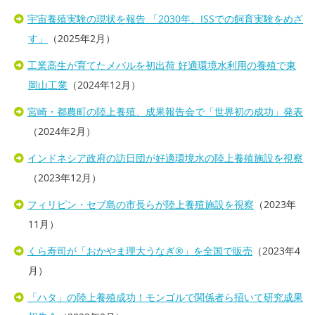
宇宙養殖実験の現状を報告 「2030年、ISSでの飼育実験をめざ
す」
（
2025年2月）
工業高生が育てたメバルを初出荷 好適環境水利用の養殖で東
岡山工業
（2024年12月）
宮崎・都農町の陸上養殖、成果報告会で「世界初の成功」発表
（2024年2月）
インドネシア政府の訪日団が好適環境水の陸上養殖施設を視察
（2023年12月）
フィリピン・セブ島の市長らが陸上養殖施設を視察
（2023年
11月）
くら寿司が「おかやま理大うなぎ®」を全国で販売
（2023年4
月）
「ハタ」の陸上養殖成功！モンゴルで関係者ら招いて研究成果