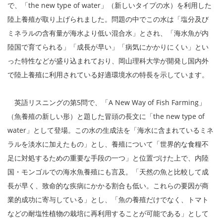
で、「the new type of water」（新しいタイプの水）を利用した
陸上養殖が取り上げられました。問題の中でこの水は「塩分及び
ミネラルの含有量が海水より低い混合水」とされ、「海水魚が内
陸国で育てられる」「成長が早い」「病気にかかりにくい」とい
った特性などが盛り込まれており、岡山理科大学が開発し国内外
で陸上養殖に利用されている好適環境水の特長を示しています。
英語リスニングの第5問で、「A New Way of Fish Farming」
（魚養殖の新しい形）と題した冒頭の長文に「the new type of
water」として登場。この水の生成法を「海水に含まれているミネ
ラルを淡水に加えたもの」とし、養殖について「世界的な食糧不
足に対処するための重要な手段の一つ」と位置づけた上で、内陸
国・モンゴルでの海水魚養殖にも言及。「天然の魚と比較して成
長が早く、致命的な疾病にかかる割合も低い。これらの要因が商
業的成功に寄与している」とし、「魚の養殖だけでなく、トマト
などの耐塩性植物の栽培に再利用することが可能である」として