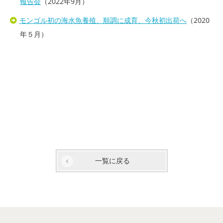
報告会
（2022年9月）
モンゴル初の海水魚養殖、順調に成育、今秋初出荷へ
（2020
年５月）
一覧に戻る