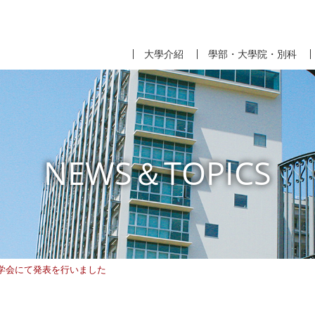
大學介紹
學部・大學院・別科
NEWS＆TOPICS
学会にて発表を行いました