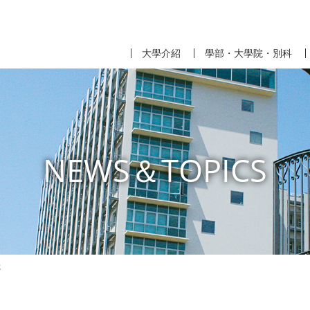
大學介紹
學部・大學院・別科
NEWS＆TOPICS
た