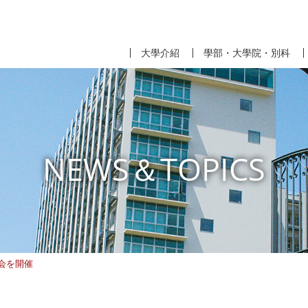
大學介紹
學部・大學院・別科
NEWS＆TOPICS
会を開催