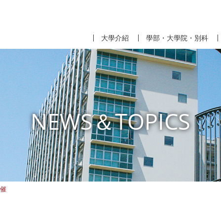
大學介紹
學部・大學院・別科
NEWS＆TOPICS
開催