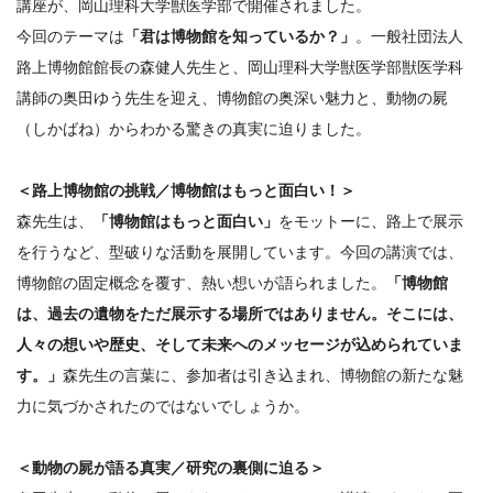
講座が、
岡山理科大学獣医学部で開催されました。
今回のテーマは
「
君は博物館を知っているか？」
。
一般社団法人
路上博物館館長の森健人先生と、
岡山理科大学獣医学部獣医学科
講師の奥田ゆう先生を迎え、
博物館の奥深い魅力と、動物の屍
（しかばね）
からわかる驚きの真実に迫りました。
＜路上博物館の挑戦／博物館はもっと面白い！＞
森先生は、
「博物館はもっと面白い」
をモットーに、
路上で展示
を行うなど、型破りな活動を展開しています。
今回の講演では、
博物館の固定概念を覆す、
熱い想いが語られました。
「博物館
は、
過去の遺物をただ展示する場所ではありません。そこには、
人々の想いや歴史、
そして未来へのメッセージが込められていま
す。」
森先生の言葉に、参加者は引き込まれ、
博物館の新たな魅
力に気づかされたのではないでしょうか。
＜動物の屍が語る真実／研究の裏側に迫る＞