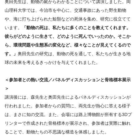
奥田先生は、動物の屍からわかることについて講演しました。
岡
山理科大学では、今治市を中心に、
交通事故にあった野生動物
や、
海に打ち上げられた鯨類などの死体を集め、
研究に役立てて
います。
「動物の死は、
私たちに多くのことを教えてくれます。
彼らがどのように生きて、
どのように死んでいったのか。そこか
ら、
環境問題や生態系の変化など、様々なことが見えてくるので
す。」
奥田先生の研究は、動物の死を通して、
私たちが生きる地
球の未来を考えるきっかけを与えてくれました。
＜参加者との熱い交流／パネルディスカッションと骨格標本展示
＞
講演後には、
森先生と奥田先生によるパネルディスカッションが
行われました。
参加者からの質問に、両先生が熱心に答える様子
は、
まさに知の交流。また、
会場には路上博物館が所有する3Dプ
リンターで作成された骨格標
本が展示され、参加者は実際に触れ
ることで、
動物たちの不思議な構造を体感しました。