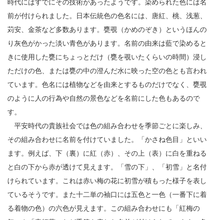
時代にはすでにその技術があったようです。染められた色には名
前が付けられました。日本伝統色の色名には、唐紅、桃、浅葱、
苅安、金茶など多数あります。甕覗（かめのぞき）というほんの
り灰色がかった淡い青色があります。名前の由来は藍で染めると
きに使用した甕にちょっとだけ（甕を覗いたくらいの時間）浸し
ただけの色、または甕の中の澄んだ水に映った空の色とも言われ
ています。色名には植物などを由来とするものだけでなく、甕覗
のように人の行為や自然の景色などを名前にした色もあるので
す。
平安時代の貴族社会では色の組み合わせを季節ごとに楽しみ、
その組み合わせに名前を付けていました。「かさね色目」といい
ます。例えば、下（裏）に紅（赤）、その上（表）に白を重ねる
と白の下から赤が透けて見えます。「雪の下」、「初雪」と名付
けられています。これは赤い梅の花に初雪が積もった様子を表し
ているそうです。また十二単の袖口には五色と一色（一番下に着
る着物の色）の六色が見えます。この組み合わせにも「紅梅の