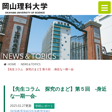
NEWS＆TOPICS
HOME
NEWS＆TOPICS
【先生コラム 探究のまど】第５回 -身近な一期一会-
【先生コラム 探究のまど】第５回 -身近
な一期一会-
2025.02.27更新
学科レポート
[初等教育学科]
[中等教育学科]