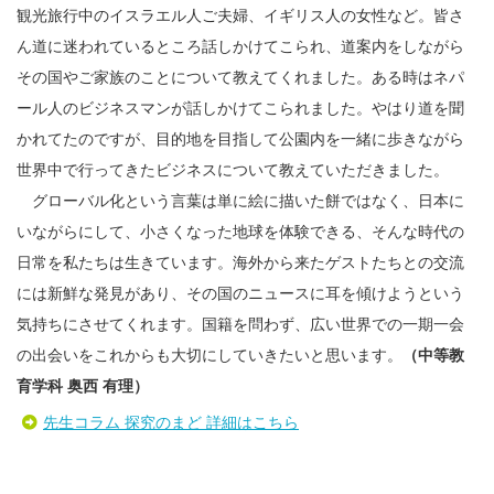
観光旅行中のイスラエル人ご夫婦、イギリス人の女性など。皆さ
ん道に迷われているところ話しかけてこられ、道案内をしながら
その国やご家族のことについて教えてくれました。ある時はネパ
ール人のビジネスマンが話しかけてこられました。やはり道を聞
かれてたのですが、目的地を目指して公園内を一緒に歩きながら
世界中で行ってきたビジネスについて教えていただきました。
グローバル化という言葉は単に絵に描いた餅ではなく、日本に
いながらにして、小さくなった地球を体験できる、そんな時代の
日常を私たちは生きています。海外から来たゲストたちとの交流
には新鮮な発見があり、その国のニュースに耳を傾けようという
気持ちにさせてくれます。国籍を問わず、広い世界での一期一会
の出会いをこれからも大切にしていきたいと思います。
（中等教
育学科 奥西 有理）
先生コラム 探究のまど 詳細はこちら