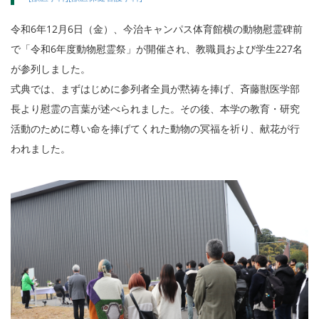
令和6年12月6日（金）、今治キャンパス体育館横の動物慰霊碑前
で「令和6年度動物慰霊祭」が開催され、教職員および学生227名
が参列しました。
式典では、まずはじめに参列者全員が黙祷を捧げ、
斉藤獣医学部
長より慰霊の言葉が述べられました。その後、
本学の教育・研究
活動のために尊い命を捧げてくれた動物の冥福を祈り、献花が行
われました。