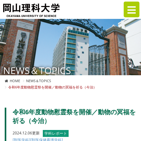
NEWS＆TOPICS
HOME
NEWS＆TOPICS
令和6年度動物慰霊祭を開催／動物の冥福を祈る（今治）
令和6年度動物慰霊祭を開催／動物の冥福を
祈る（今治）
2024.12.06更新
学科レポート
[獣医学科]
[獣医保健看護学科]