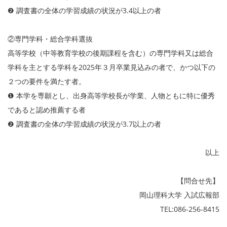
❷ 調査書の全体の学習成績の状況が3.4以上の者
②専門学科・総合学科選抜
高等学校（中等教育学校の後期課程を含む）の専門学科又は総合
学科を主とする学科を2025年３月卒業見込みの者で、かつ以下の
２つの要件を満たす者。
❶ 本学を専願とし、出身高等学校長が学業、人物ともに特に優秀
であると認め推薦する者
❷ 調査書の全体の学習成績の状況が3.7以上の者
以上
【問合せ先】
岡山理科大学 入試広報部
TEL:086-256-8415