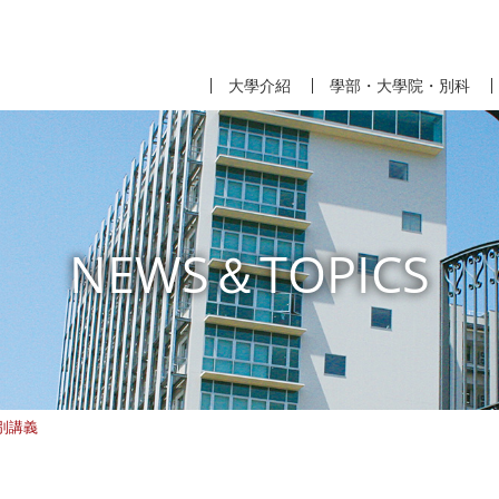
大學介紹
學部・大學院・別科
NEWS＆TOPICS
別講義