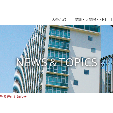
大學介紹
學部・大學院・別科
NEWS＆TOPICS
号 発行のお知らせ