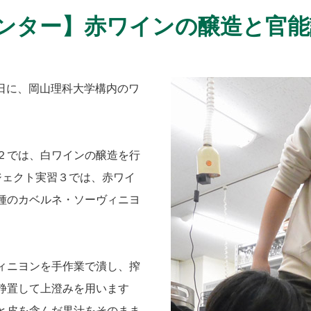
ンター】赤ワインの醸造と官能
7日に、岡山理科大学構内のワ
。
２では、白ワインの醸造を行
ジェクト実習３では、赤ワイ
種のカベルネ・ソーヴィニヨ
ィニヨンを手作業で潰し、搾
静置して上澄みを用います
と皮を含んだ果汁をそのまま