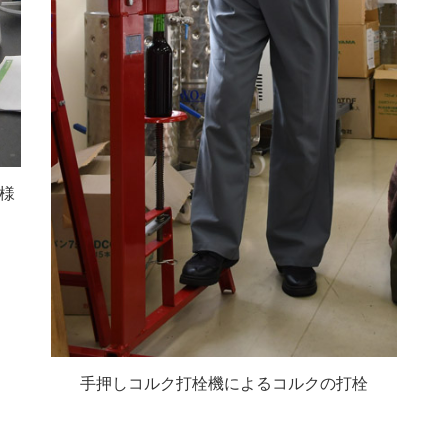
様
手押しコルク打栓機によるコルクの打栓