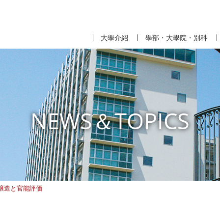
大學介紹
學部・大學院・別科
NEWS＆TOPICS
醸造と官能評価