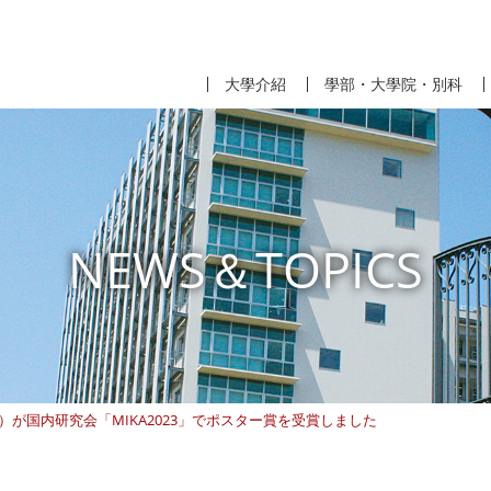
大學介紹
學部・大學院・別科
NEWS＆TOPICS
が国内研究会「MIKA2023」でポスター賞を受賞しました