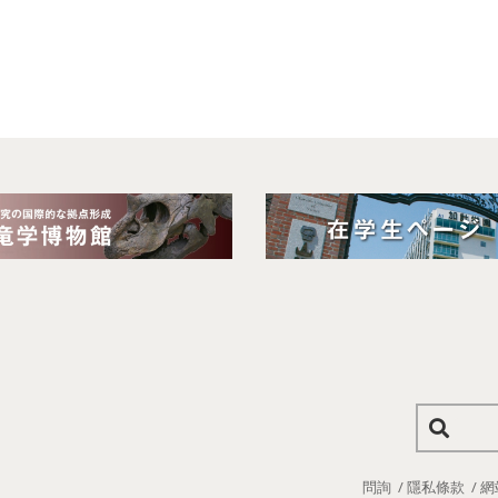
問詢
隱私條款
網