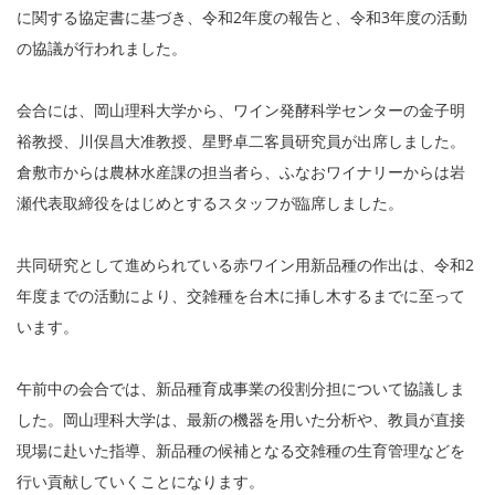
に関する協定書に基づき、令和2年度の報告と、令和3年度の活動
の協議が行われました。
会合には、岡山理科大学から、ワイン発酵科学センターの金子明
裕教授、川俣昌大准教授、星野卓二客員研究員が出席しました。
倉敷市からは農林水産課の担当者ら、ふなおワイナリーからは岩
瀬代表取締役をはじめとするスタッフが臨席しました。
共同研究として進められている赤ワイン用新品種の作出は、令和2
年度までの活動により、交雑種を台木に挿し木するまでに至って
います。
午前中の会合では、新品種育成事業の役割分担について協議しま
した。岡山理科大学は、最新の機器を用いた分析や、教員が直接
現場に赴いた指導、新品種の候補となる交雑種の生育管理などを
行い貢献していくことになります。