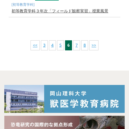
[初等教育学科]
初等教育学科３年次「フィールド観察実習」授業風景
<<
3
4
5
6
7
8
>>