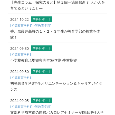
【先生コラム 探究のまど】第２回—温故知新？ 人が人を
育てるということ―
2024.10.22
学科レポート
[初等教育学科]
[中等教育学科]
香川県藤井高校の１・２・３年生が教育学部の授業を体
験！
2024.09.30
学科レポート
[初等教育学科]
小学校教育現場観察実習(秋学期)事前指導
2024.09.30
学科レポート
[初等教育学科]
初等教育学科3年生オリエンテーション＆キャリアガイダ
ンス
2024.09.05
学科レポート
[初等教育学科]
[中等教育学科]
文部科学省主催の国際バカロレアセミナーが岡山理科大学