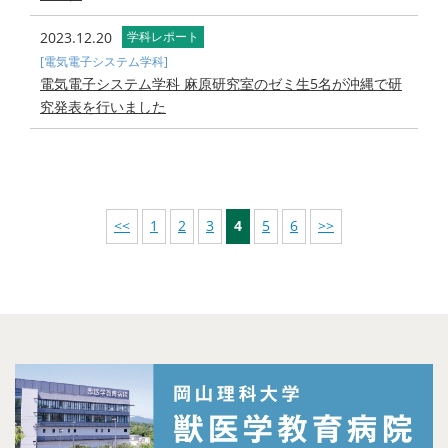
2023.12.20
学科レポート
[電気電子システム学科]
電気電子システム学科 麻原研究室のゼミ生5名が沖縄で研
究発表を行いました
<<
1
2
3
4
5
6
>>