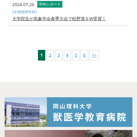
2024.07.26
学科レポート
[生物地球学科]
大学院生が気象学会春季大会で松野賞をW受賞！
1
2
3
4
5
6
>>