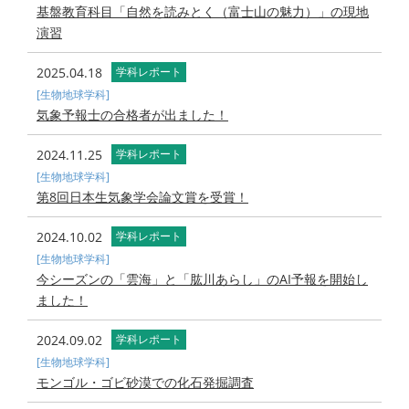
基盤教育科目「自然を読みとく（富士山の魅力）」の現地
演習
2025.04.18
学科レポート
[生物地球学科]
気象予報士の合格者が出ました！
2024.11.25
学科レポート
[生物地球学科]
第8回日本生気象学会論文賞を受賞！
2024.10.02
学科レポート
[生物地球学科]
今シーズンの「雲海」と「肱川あらし」のAI予報を開始し
ました！
2024.09.02
学科レポート
[生物地球学科]
モンゴル・ゴビ砂漠での化石発掘調査