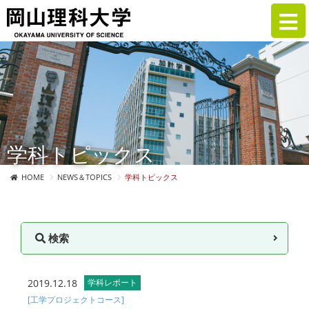
学科トピックス
HOME
NEWS＆TOPICS
学科トピックス
検索
2019.12.18
学科レポート
[工学プロジェクトコース]