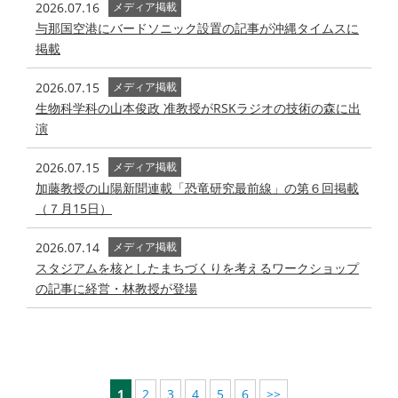
2026.07.16
メディア掲載
与那国空港にバードソニック設置の記事が沖縄タイムスに
掲載
2026.07.15
メディア掲載
生物科学科の山本俊政 准教授がRSKラジオの技術の森に出
演
2026.07.15
メディア掲載
加藤教授の山陽新聞連載「恐竜研究最前線」の第６回掲載
（７月15日）
2026.07.14
メディア掲載
スタジアムを核としたまちづくりを考えるワークショップ
の記事に経営・林教授が登場
1
2
3
4
5
6
>>