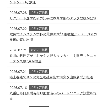
ントをKSBが放送
2026.07.28
メディア掲載
リクルート進学総研の記事に教育学部のダッタ教授が登場
2026.07.22
メディア掲載
電気電子システム学科の荒井伸太郎 准教授がRSKラジオの
技術の森に出演
2026.07.21
メディア掲載
香川の料理店が「おかやま理大タマカイ」を販売したニュ
ースを民放3局が報道
2026.07.21
メディア掲載
陸上養殖でサケの完全養殖目指す研究を山陽新聞が報道
2026.07.16
メディア掲載
八重山毎日新聞も与那国空港へのバードソニック設置を報
道