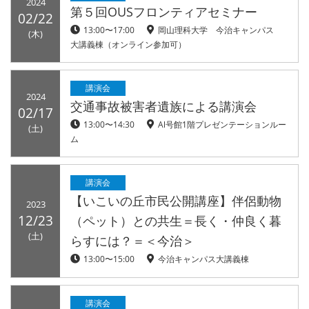
2024
第５回OUSフロンティアセミナー
02/22
13:00〜17:00
岡山理科大学 今治キャンパス
(木)
大講義棟（オンライン参加可）
講演会
2024
交通事故被害者遺族による講演会
02/17
13:00〜14:30
Al号館1階プレゼンテーションルー
(土)
ム
講演会
【いこいの丘市民公開講座】伴侶動物
2023
12/23
（ペット）との共生＝長く・仲良く暮
(土)
らすには？＝＜今治＞
13:00〜15:00
今治キャンパス大講義棟
講演会