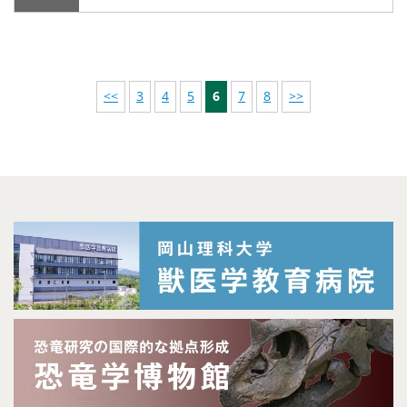
<<
3
4
5
6
7
8
>>