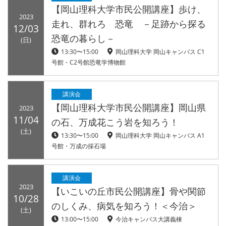
【岡山理科大学市民公開講座】歩け、
2023
走れ、群れろ 恐竜 －足跡から探る
12/03
恐竜の暮らし－
(日)
13:30〜15:00
岡山理科大学 岡山キャンパス C1
号館・C2号館恐竜学博物館
講演会
【岡山理科大学市民公開講座】岡山県
2023
11/04
の石、万成花こう岩を知ろう！
(土)
13:30〜15:00
岡山理科大学 岡山キャンパス A1
号館・万成の採石場
講演会
2023
【いこいの丘市民公開講座】骨や関節
10/28
のしくみ、病気を知ろう！＜今治＞
(土)
13:00〜15:00
今治キャンパス大講義棟