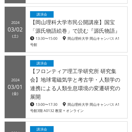
講演会
【岡山理科大学市民公開講座】国宝
2024
03/02
「源氏物語絵巻」で読む『源氏物語』
(土)
13:30〜15:00
岡山理科大学 岡山キャンパス A1
号館
講演会
【フロンティア理工学研究所 研究集
会】地球電磁気学と考古学・人類学の
2024
03/01
連携による人類生息環境の変遷研究の
(金)
展開
13:00〜17:30
岡山理科大学 岡山キャンパス A1
号館3階 A0132 教室 + オンライン
講演会