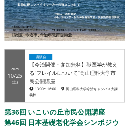
講演会
【今治開催・参加無料】獣医学が教え
2025
る“フレイルについて”岡山理科大学市
10/25
民公開講座
(土)
13:00〜16:00
岡山理科大学今治キャンパス大講
義棟
第36回 いこいの丘市民公開講座
第46回 日本基礎老化学会シンポジウ