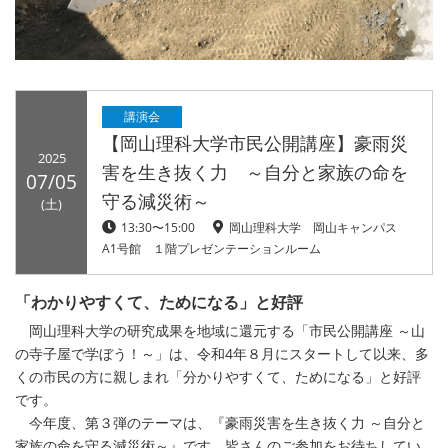
講演会
【岡山理科大学市民公開講座】豪雨災
2025
害を生き抜く力 ～自分と家族の命を
07/05
守る減災術～
(土)
13:30〜15:00
岡山理科大学 岡山キャンパス
A1号館 １階プレゼンテーションルーム
「わかりやすくて、ためになる」と好評
岡山理科大学の研究成果を地域に還元する「市民公開講座 ～山
の寺子屋で学ぼう！～」は、令和4年８月にスタートして以来、多
くの市民の方に親しまれ「分かりやすくて、ためになる」と好評
です。
今年度、第３弾のテーマは、『豪雨災害を生き抜く力 ～自分と
家族の命を守る減災術～』です。皆さんのご参加をお待ちしてい