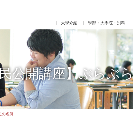
大學介紹
學部・大學院・別科
民公開講座】ぶらぶ
史の名所