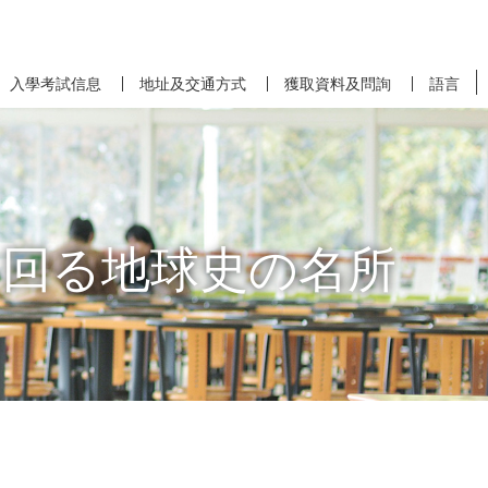
入學考試信息
地址及交通方式
獲取資料及問詢
語言
ら回る地球史の名所