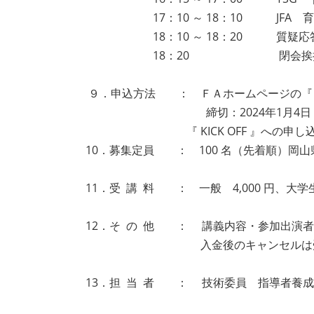
17：10 ～ 18：10 JFA 育
18：10 ～ 18：20 質疑応
18：20 閉会挨拶 岡山FA
９．申込方法 ： ＦＡホームページの『 KI
締切：2024年1月4日（木） 
『 KICK OFF 』への申し込み
10．募集定員 ： 100 名（先着順）岡
11．受 講 料 ： 一般 4,000 円、大
12．そ の 他 ： 講義内容・参加出演者
入金後のキャンセルは受けかね
13．担 当 者 ： 技術委員 指導者養成担当