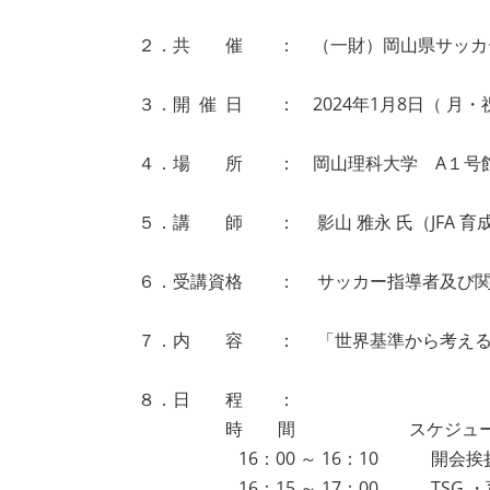
２．共 催 ： （一財）岡山県サッカー
３．開 催 日 ： 2024年1月8日（ 月・祝 ）
４．場 所 ： 岡山理科大学 A１号
５．講 師 ： 影山 雅永 氏（JFA 育
６．受講資格 ： サッカー指導者及び関
７．内 容 ： 「世界基準から考える
８．日 程 ：
時 間 スケジュール
16：00 ～ 16：10 開会挨拶 岡
16：15 ～ 17：00 TSG ・