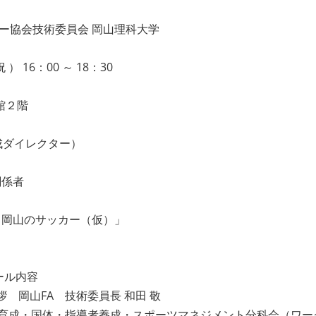
協会技術委員会 岡山理科大学
 16：00 ～ 18：30
館２階
成ダイレクター）
係者
岡山のサッカー（仮）」
内容
山FA 技術委員長 和田 敬
育成・国体・指導者養成・スポーツマネジメント分科会（ワー