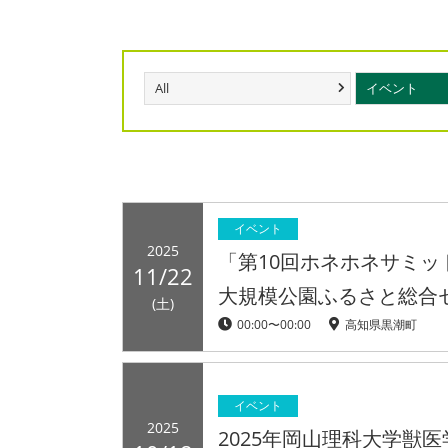
All
イベント
イベント
2025
「第10回ホネホネサミット
11/22
大規模公園ふるさと総合
(土)
00:00〜00:00
高知県黒潮町
イベント
2025
2025年岡山理科大学獣