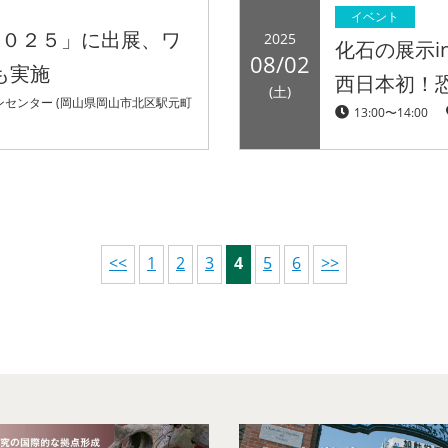
イベント
２０２５」に出展、ワ
2025
化石の展示
08/02
も実施
西日本初！
(土)
センター (岡山県岡山市北区駅元町
13:00〜14:00
<<
1
2
3
4
5
6
>>