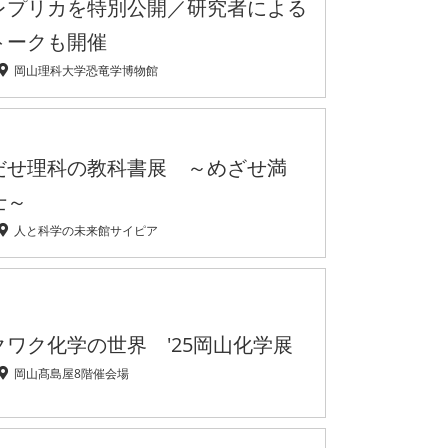
レプリカを特別公開／研究者による
トークも開催
岡山理科大学恐竜学博物館
だせ理科の教科書展 ～めざせ満
士～
人と科学の未来館サイピア
ワク化学の世界 '25岡山化学展
岡山髙島屋8階催会場