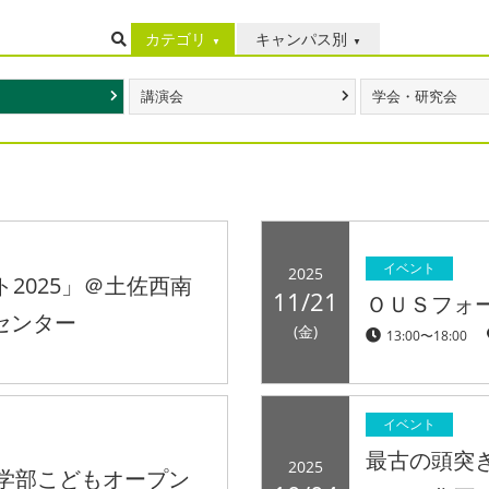
カテゴリ
キャンパス別
講演会
学会・研究会
イベント
2025
2025」＠土佐西南
11/21
ＯＵＳフォ
センター
(金)
13:00〜18:00
イベント
最古の頭突
2025
医学部こどもオープン