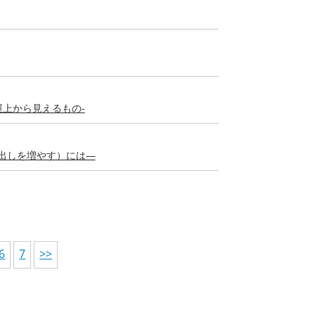
屋上から見えるもの-
出しを増やす）には―
6
7
>>