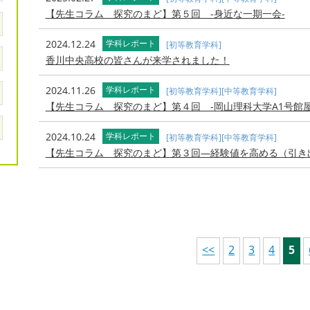
【先生コラム 探究のまど】第５回 -身近な一期一会-
2024.12.24
学科レポート
[初等教育学科]
香川中央高校の皆さんが来学されました！
2024.11.26
学科レポート
[初等教育学科]
[中等教育学科]
【先生コラム 探究のまど】第４回 -岡山理科大学A1号館
2024.10.24
学科レポート
[初等教育学科]
[中等教育学科]
【先生コラム 探究のまど】第３回—経験値を高める（引き
<<
2
3
4
5