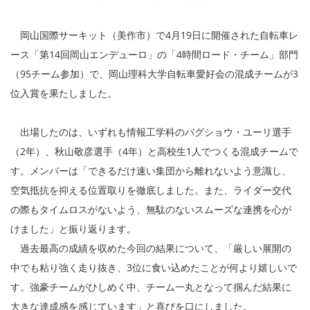
岡山国際サーキット（美作市）で4月19日に開催された自転車レ
ース「第14回岡山エンデューロ」の「4時間ロード・チーム」部門
（95チーム参加）で、岡山理科大学自転車愛好会の混成チームが3
位入賞を果たしました。
出場したのは、いずれも情報工学科のバグショウ・ユーリ選手
（2年）、秋山敬彦選手（4年）と高校生1人でつくる混成チームで
す。メンバーは「できるだけ速い集団から離れないよう意識し、
空気抵抗を抑える位置取りを徹底しました。また、ライダー交代
の際もタイムロスがないよう、無駄のないスムーズな連携を心が
けました」と振り返ります。
過去最高の成績を収めた今回の結果について、「厳しい展開の
中でも粘り強く走り抜き、3位に食い込めたことが何より嬉しいで
す。強豪チームがひしめく中、チーム一丸となって掴んだ結果に
大きな達成感を感じています」と喜びを口にしました。