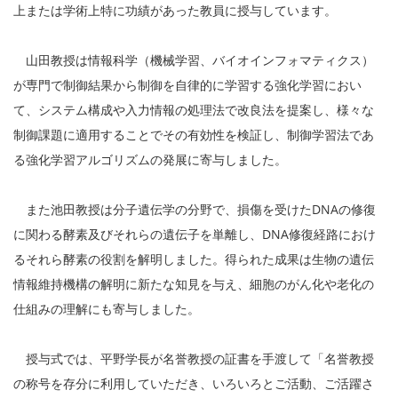
上または学術上特に功績があった教員に授与しています。
山田教授は情報科学（機械学習、バイオインフォマティクス）
が専門で制御結果から制御を自律的に学習する強化学習におい
て、システム構成や入力情報の処理法で改良法を提案し、様々な
制御課題に適用することでその有効性を検証し、制御学習法であ
る強化学習アルゴリズムの発展に寄与しました。
また池田教授は分子遺伝学の分野で、損傷を受けたDNAの修復
に関わる酵素及びそれらの遺伝子を単離し、DNA修復経路におけ
るそれら酵素の役割を解明しました。得られた成果は生物の遺伝
情報維持機構の解明に新たな知見を与え、細胞のがん化や老化の
仕組みの理解にも寄与しました。
授与式では、平野学長が名誉教授の証書を手渡して「名誉教授
の称号を存分に利用していただき、いろいろとご活動、ご活躍さ