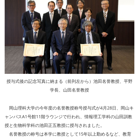
授与式後の記念写真に納まる（前列左から）池田名誉教授、平野
学長、山田名誉教授
岡山理科大学の今年度の名誉教授称号授与式が4月28日、岡山キ
ャンパスA1号館11階ラウンジで行われ、情報理工学科の山田訓教
授と生物科学科の池田正五教授に授与されました。
名誉教授の称号は本学に教授として15年以上勤めるなど、教育