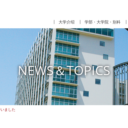
大学介绍
学部・大学院・别科
NEWS＆TOPICS
行いました