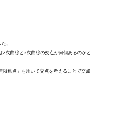
した。
2次曲線と3次曲線の交点が何個あるのかと
無限遠点」を用いて交点を考えることで交点