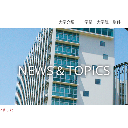
大学介绍
学部・大学院・别科
NEWS＆TOPICS
いました