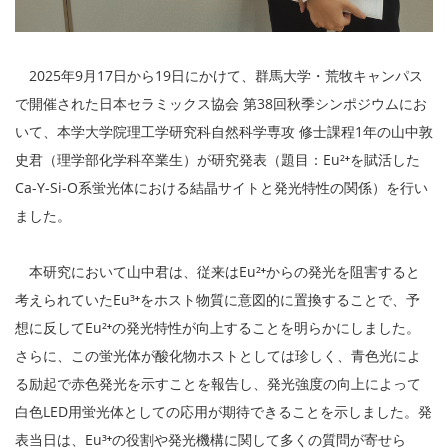
2025年9月17日から19日にかけて、群馬大学・荒牧キャンパス
で開催された日本セラミックス協会 第38回秋季シンポジウムにお
いて、本学大学院理工学研究科自然科学専攻 修士課程1年の山中敦
史君（理学部化学科卒業生）が研究発表（題目：Eu²⁺を賦活した
Ca-Y-Si-O系蛍光体における結晶サイトと発光特性の関係）を行い
ました。
本研究において山中君は、従来はEu²⁺からの発光を阻害すると
考えられていたEu³⁺をホスト物質に意図的に置換することで、予
想に反してEu²⁺の発光特性が向上することを明らかにしました。
さらに、この蛍光体が酸化物ホストとしては珍しく、青色光によ
る励起で赤色発光を示すことを報告し、発光強度の向上によって
白色LED用蛍光体としての応用が期待できることを示しました。発
表当日は、Eu³⁺の役割や発光機構に関して多くの質問が寄せら