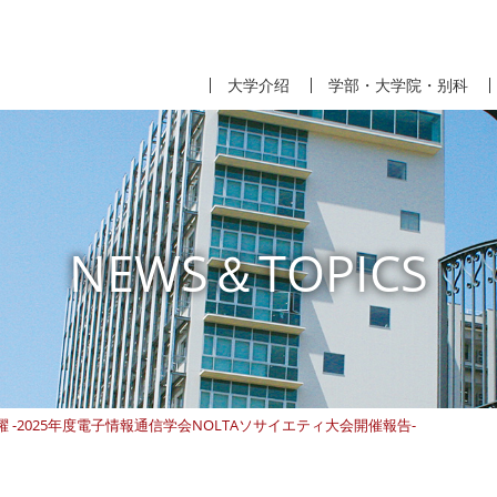
大学介绍
学部・大学院・别科
NEWS＆TOPICS
-2025年度電子情報通信学会NOLTAソサイエティ大会開催報告-