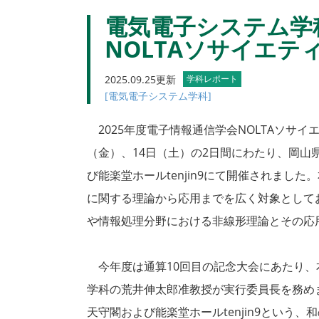
電気電子システム学科
NOLTAソサイエテ
2025.09.25更新
学科レポート
[電気電子システム学科]
2025年度電子情報通信学会NOLTAソサイエ
（金）、14日（土）の2日間にわたり、岡山
び能楽堂ホールtenjin9にて開催されまし
に関する理論から応用までを広く対象として
や情報処理分野における非線形理論とその応
今年度は通算10回目の記念大会にあたり、
学科の荒井伸太郎准教授が実行委員長を務め
天守閣および能楽堂ホールtenjin9という