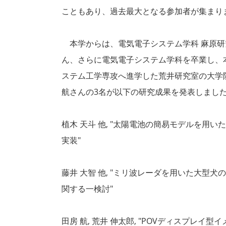
こともあり、過去最大となる参加者が集まり
本学からは、電気電子システム学科 麻原研
ん、さらに電気電子システム学科を卒業し、本
ステム工学専攻へ進学した荒井研究室の大学
航さんの3名が以下の研究成果を発表しまし
植木 天斗 他, "太陽電池の簡易モデルを用
実装"
藤井 大智 他, "ミリ波レーダを用いた大型
関する一検討"
田房 航, 荒井 伸太郎, "POVディスプレイ