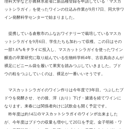
理科大学などが農林水産省に新品種登録を申請している「マスカ
ットシラガイ」を使ったワインの仕込み作業が9月17日、同大学ワ
イン発酵科学センターで始まりました。
提携している倉敷市のふなおワイナリーで栽培しているマスカ
ットシラガイを9月6日、学生たちも加わって収穫。この日はその
一部1.6㌔をタライに投入し、マスカットシラガイを使ったワイン
醸造の卒業研究に取り組んでいる生物科学科4年、古谷真由さんが
裸足にビニール袋を履いて果実を踏みつぶしていきました。ブド
ウの粒をつぶしていくのは、裸足が一番いいそうです。
マスカットシラガイのワイン作りは今年度で3年目。つぶしたブ
ドウを発酵させ、その後、滓（おり）下げ・濾過を経てワインに
なります。来春には関係者向けに試飲会も開く予定です。
昨年度は約14㍑のマスカットシラガイのワインが出来ました
が、今年度はブドウの収量も増やして20㍑を予定。金子明裕・ワ