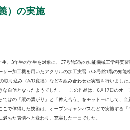
義）の実施
年生、3年生の学生を対象に、C7号館5階の知能機械工学科実
ーザー加工機を用いたアクリルの加工実習（C8号館1階の知能
サの取り込み（A/D変換）などを組み合わせた実習を行いまし
きな自信となったようでした。 この作品は、6月17日のオー
らではの「縦の繋がり」と「教え合う」をモットーにして、全
ここで体得した技術は、オープンキャンパスなどで実施する「
に満ちた表情へと変わり、充実した一日でした。