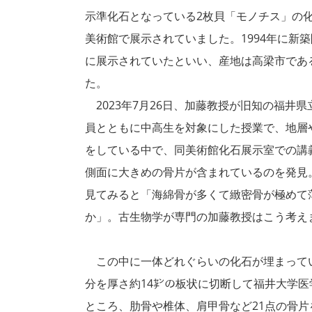
示準化石となっている2枚貝「モノチス」の
美術館で展示されていました。1994年に新
に展示されていたといい、産地は高梁市であ
た。
2023年7月26日、加藤教授が旧知の福井
員とともに中高生を対象にした授業で、地層
をしている中で、同美術館化石展示室での講
側面に大きめの骨片が含まれているのを発見
見てみると「海綿骨が多くて緻密骨が極めて
か」。古生物学が専門の加藤教授はこう考え
この中に一体どれぐらいの化石が埋まって
分を厚さ約14㌢の板状に切断して福井大学医
ところ、肋骨や椎体、肩甲骨など21点の骨