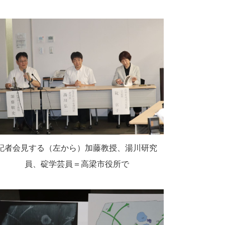
記者会見する（左から）加藤教授、湯川研究
員、碇学芸員＝高梁市役所で