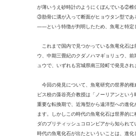
が薄いうえ砂時計のようにくぼんでいる②椎
③肋骨に溝が入って断面がヒョウタン型であ
――という特徴が判明したため、魚竜と特定
これまで国内で見つかっている魚竜化石は
ウ、中期三畳紀のクダノハマギョリュウ、前
ュウで、いずれも宮城県南三陸町で発見され
今回の発見について、魚竜研究の世界的権
ビス校の藻谷亮介教授は「ノーリアンという
重要な転換期で、近海型から遠洋型への進化
ます。しかしこの時代の魚竜化石は世界的に
ダのブリティッシュコロンビアから知られて
時代の魚竜化石が出たといういことは、進化