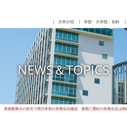
大学介绍
学部・大学院・别科
NEWS＆TOPICS
!! 美術館展示の岩石で西日本初の魚竜化石確認 後期三畳紀の魚竜化石は国