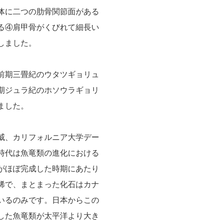
体に二つの肋骨関節面がある
る④肩甲骨がくびれて細長い
しました。
前期三畳紀のウタツギョリュ
期ジュラ紀のホソウラギョリ
ました。
威、カリフォルニア大学デー
時代は魚竜類の進化における
がほぼ完成した時期にあたり
稀で、まとまった化石はカナ
いるのみです。日本からこの
した魚竜類が太平洋より大き