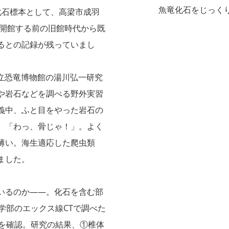
魚竜化石をじっく
化石標本として、高梁市成羽
築開館する前の旧館時代から既
るとの記録が残っていまし
県立恐竜博物館の湯川弘一研究
や岩石などを調べる野外実習
義中、ふと目をやった岩石の
。「わっ、骨じゃ！」。よく
薄い。海生適応した爬虫類
ました。
いるのか――。化石を含む部
学部のエックス線CTで調べた
片を確認。研究の結果、①椎体