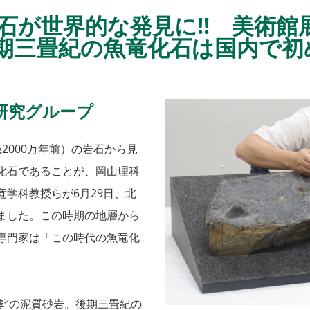
石が世界的な発見に!! 美術館
期三畳紀の魚竜化石は国内で初
研究グループ
000万年前）の岩石から見
化石であることが、岡山理科
学科教授らが6月29日、北
ました。この時期の地層から
専門家は「この時代の魚竜化
6㌢の泥質砂岩。後期三畳紀の