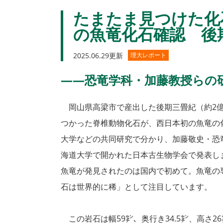
たまたま見つけた化
の魚竜化石確認 後
2025.06.29更新
理大レポート
――恐竜学科・加藤教授らの
岡山県高梁市で産出した後期三畳紀（約2億2
つかった脊椎動物化石が、西日本初の魚竜の
大学などの共同研究で分かり、加藤敬史・恐竜
海道大学で開かれた日本古生物学会で発表し
魚竜が発見されたのは国内で初めて。魚竜の
石は世界的に稀」として注目しています。
この岩石は幅59㌢、奥行き34.5㌢、高さ2