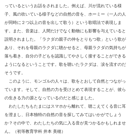
っているというお話をされました。例えば、川が流れている様
子、風の吹いている様子などの自然の音を、ホーミー（一人の人
が同時に２つ以上の音を出して歌う）という歌唱法で表現しま
す。また、音楽は、人間だけでなく動物にも影響を与えていると
説明されました。「ラクダの親子の仲をとりもつ歌」という歌が
あり、それを母親のラクダに聴かせると、母親ラクダの気持ちが
落ち着き、自分の子どもを認識してやさしく接することができる
ようになるということです。歌を聴いたラクダは、涙を流すのだ
そうです。
このように、モンゴルの人々は、歌をとおして自然とつながっ
ています。そして、自然の力を受けとめて表現することが、彼ら
の生きる力の源となっているのだと感じました。
わたしたちもたまにはスマホから離れて、聴こえてくる音に耳
を澄まし、日本独特の自然の音を探してみてはいかがでしょう
か？その中で、わたしたちの気に入る音が見つかるかもしれませ
ん。（初等教育学科 井本 美穂）