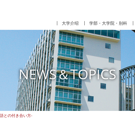
大学介绍
学部・大学院・别科
NEWS＆TOPICS
語との付き合い方-