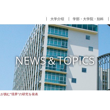
大学介绍
学部・大学院・别科
NEWS＆TOPICS
が挑む“境界”の研究を発表