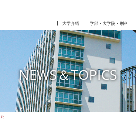
大学介绍
学部・大学院・别科
NEWS＆TOPICS
した