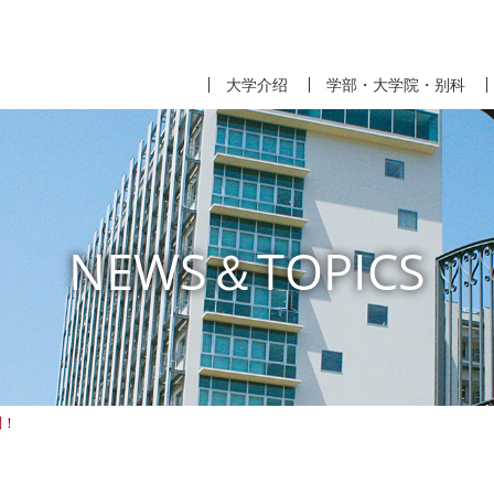
大学介绍
学部・大学院・别科
NEWS＆TOPICS
問！